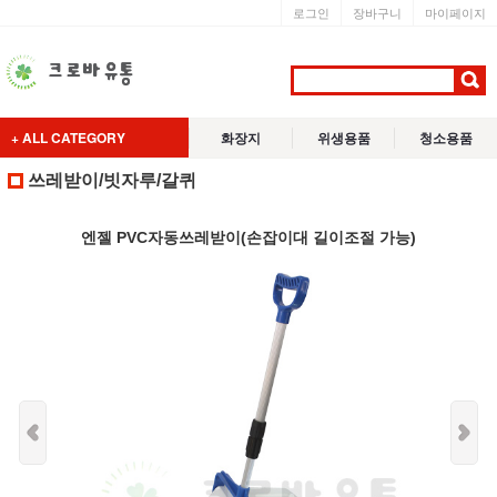
로그인
장바구니
마이페이지
+ ALL CATEGORY
화장지
위생용품
청소용품
쓰레받이/빗자루/갈퀴
엔젤 PVC자동쓰레받이(손잡이대 길이조절 가능)