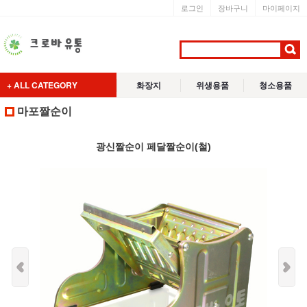
로그인
장바구니
마이페이지
+ ALL CATEGORY
화장지
위생용품
청소용품
마포짤순이
광신짤순이 페달짤순이(철)