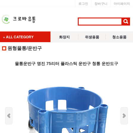
로그인
장바구니
마이페이지
+ ALL CATEGORY
화장지
위생용품
청소용품
원형물통/운반구
물통운반구 명진 75리터 플라스틱 운반구 청통 운반도구