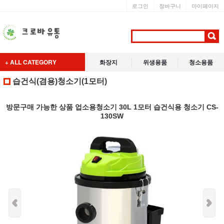
로그인
장바구니
마이페이지
+ ALL CATEGORY
화장지
위생용품
청소용품
습건식(겸용)청소기(1모터)
방문구매 가능한 상품 업소용청소기 30L 1모터 습건식용 청소기 CS-
130SW