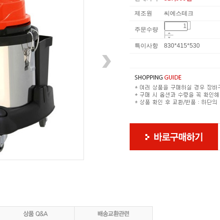
제조원
씨에스테크
주문수량
특이사항
830*415*530