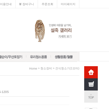
이용안내
장바구니
주문조회
마이페이지
>
>
청소장비
건식청소기(1모터)
Home
-120S