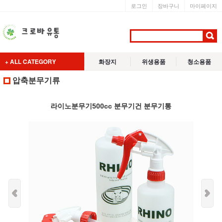
로그인
장바구니
마이페이지
+ ALL CATEGORY
화장지
위생용품
청소용품
압축분무기류
라이노분무기500cc 분무기건 분무기통