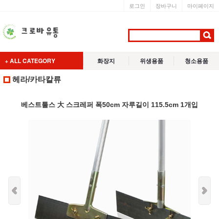
로그인
장바구니
마이페이지
+ ALL CATEGORY
화장지
위생용품
청소용품
헤라/카타칼류
베스트툴스 大 스크레퍼 폭50cm 자루길이 115.5cm 1개입