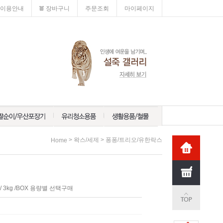
이용안내
장바구니
주문조회
마이페이지
>
>
왁스/세제
퐁퐁/트리오/유한락스
Home
 / 3kg /BOX 용량별 선택구매