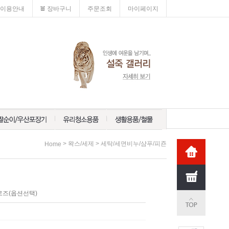
이용안내
장바구니
주문조회
마이페이지
>
>
왁스/세제
세탁/세면비누/샴푸/피죤
Home
로즈(옵션선택)