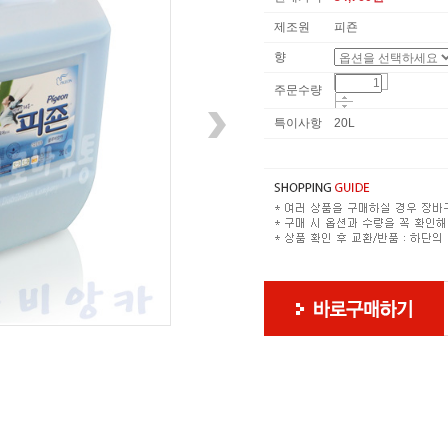
제조원
피죤
향
주문수량
특이사항
20L