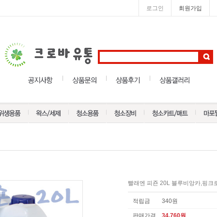
로그인
회원가입
빨래엔 피죤 20L 블루비앙카,핑크
적립금
340원
판매가격
34,760
원