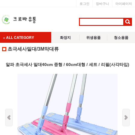
로그인
장바구니
마이페이지
+ ALL CATEGORY
화장지
위생용품
청소용품
초극세사밀대/3M막대류
알파 초극세사 밀대40cm 중형 / 60cm대형 / 세트 / 리필(사각타입)