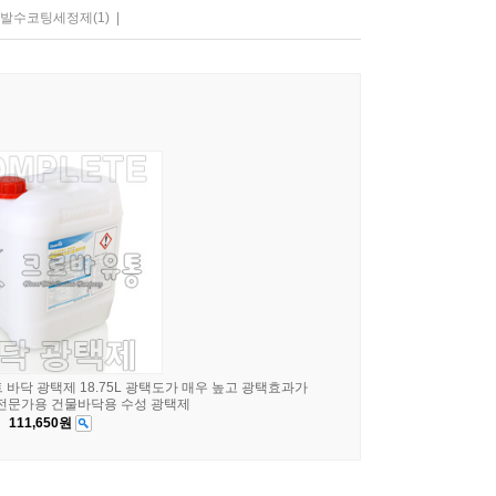
발수코팅세정제
(1)
|
바닥 광택제 18.75L 광택도가 매우 높고 광택효과가
전문가용 건물바닥용 수성 광택제
111,650원