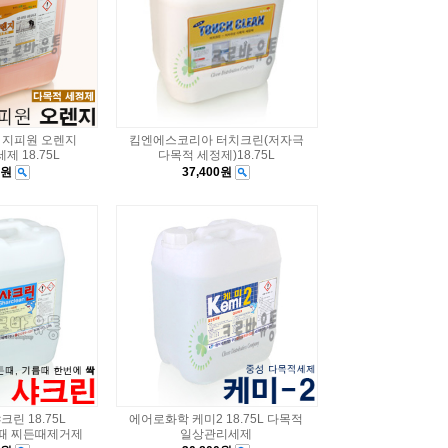
 지피원 오렌지
킴엔에스코리아 터치크린(저자극
제 18.75L
다목적 세정제)18.75L
0원
37,400원
린 18.75L
에어로화학 케미2 18.75L 다목적
때 찌든때제거제
일상관리세제