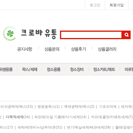
로그인
회원가입
대리석광택제/왁스
(15)
|
병원용왁스
(1)
|
목재광택제/왁스
(2)
|
기초피막제
|
레자왁
)
|
다목적세제
(34)
|
찌든때/오일 기름때/식기세제
(14)
|
커피/초콜릿/카페트세제
(7)
한락스
(17)
|
세탁/세면비누/샴푸/피죤
(31)
|
변기/욕실세제/배관세제
(39)
|
물때/곰팡