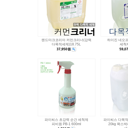
랜드마크코리아 커먼크리너(강력
하이진 네오프
다목적세제)18.75L
세척제
37,950원
59,
파이씨스 초강력 순간 세척제
파이씨스 다목적세
피비원 PB-1 600ml
20kg 왁스박