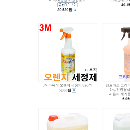
세척/코팅광택/방향효과
스테인레스/
40,
80,520원
3M 다목적 오렌지 세정제 820ml
랜드마크 코리아
1kg/친환경
5,060원
찌든때 제거용
6,0