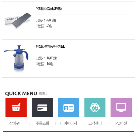
유리청소칼날(20개입)
상품가 :
4,950원
(0)
적립금 :
40원
엔젤 압축 자동 분무기 1.8L
상품가 :
14,300원
(0)
적립금 :
140원