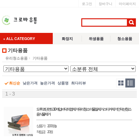
로그인
장바구니
마이페이지
+ ALL CATEGORY
화장지
위생용품
청소용품
기타용품
유리청소용품
기타용품
최신순
낮은가격
높은가격
상품명
최다리뷰
1 - 3
도루코 단면도 10개입 바닥의 껌 제거 유리청소 이물질제거 스티커제거 인덕션청소
음식물 제거
상품가 :
2,000원
(0)
적립금 :
20원