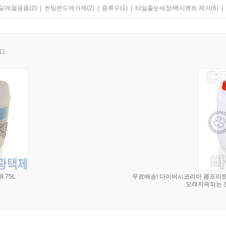
슘/계절용퓸
(2)
|
썬팅본드제거제
(2)
|
증류수
(1)
|
타일줄눈세정/백시멘트 제거
(6)
|
.75L
무료배송! 다이버시코리아 콤프리트 
오래지속되는 