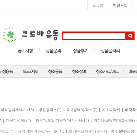
로그인
회원가입
대리석광택제/왁스
(15)
|
병원용왁스
(1)
|
목재광택제/왁스
(2)
|
기초피막제
|
레자왁
)
|
다목적세제
(34)
|
찌든때/오일 기름때/식기세제
(14)
|
커피/초콜릿/카페트세제
(7)
한락스
(17)
|
세탁/세면비누/샴푸/피죤
(31)
|
변기/욕실세제/배관세제
(39)
|
물때/곰팡