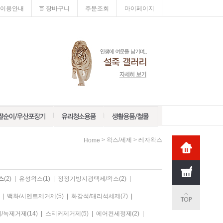
이용안내
장바구니
주문조회
마이페이지
>
>
왁스/세제
레자왁스
Home
스
(2)
|
유성왁스
(1)
|
정정기방지광택제/왁스
(2)
|
|
백화/시멘트제거제
(5)
|
화강석/대리석세제
(7)
|
이/녹제거제
(14)
|
스티커제거제
(5)
|
에어컨세정제
(2)
|