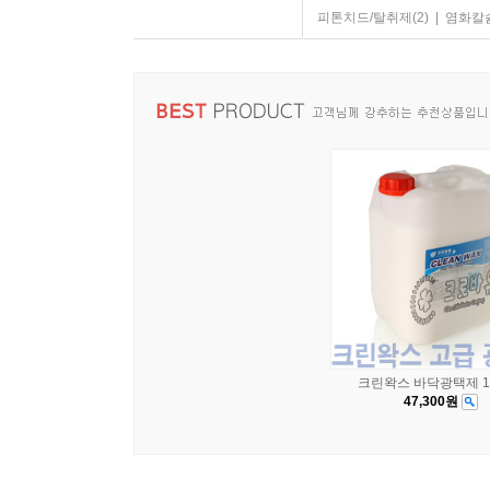
피톤치드/탈취제
(2)
|
염화칼
크린왁스 바닥광택제 18
47,300원