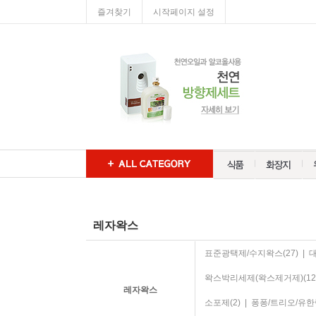
즐겨찾기
시작페이지 설정
레자왁스
표준광택제/수지왁스
(27)
|
왁스박리세제(왁스제거제)
(12
레자왁스
소포제
(2)
|
퐁퐁/트리오/유