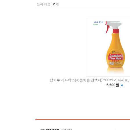
등록 제품 :
2
개
캉가루 레자왁스(자동차용 광택제) 500ml 레자시트, 
5,500원