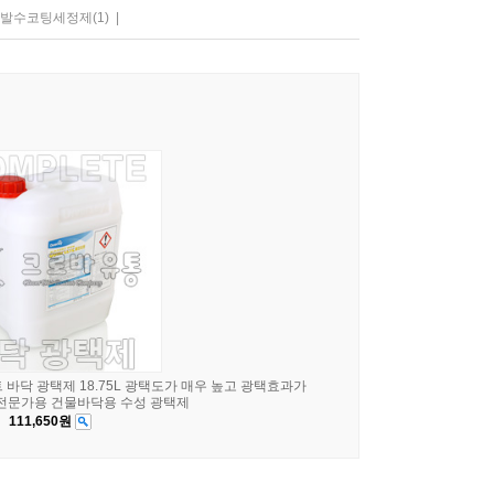
발수코팅세정제
(1)
|
바닥 광택제 18.75L 광택도가 매우 높고 광택효과가
전문가용 건물바닥용 수성 광택제
111,650원