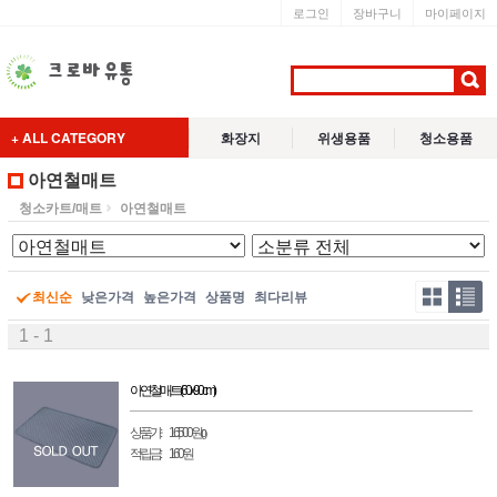
로그인
장바구니
마이페이지
+ ALL CATEGORY
화장지
위생용품
청소용품
아연철매트
청소카트/매트
아연철매트
최신순
낮은가격
높은가격
상품명
최다리뷰
1 - 1
아연 철 매트(60x90cm)
상품가 :
16,500원
(0)
적립금 :
160원